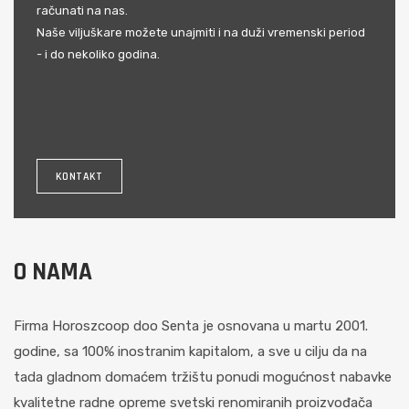
računati na nas.
Naše viljuškare možete unajmiti i na duži vremenski period
- i do nekoliko godina.
KONTAKT
O NAMA
Firma Horoszcoop doo Senta je osnovana u martu 2001.
godine, sa 100% inostranim kapitalom, a sve u cilju da na
tada gladnom domaćem tržištu ponudi mogućnost nabavke
kvalitetne radne opreme svetski renomiranih proizvođača