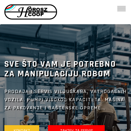
SVE ŠTO VAM JE POTREBNO
ZA MANIPULACIJU ROBOM
PRODAJA I SERVIS VILJUŠKARA, VATROGASNIH
VOZILA, PUMPI VISOKOG KAPACITETA, MAŠINA
ZA PAKOVANJE I BAŠTENSKE OPREME...
KONTAKT
ZAHTEV ZA SERVIS