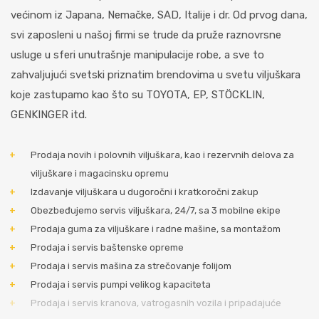
većinom iz Japana, Nemačke, SAD, Italije i dr. Od prvog dana,
svi zaposleni u našoj firmi se trude da pruže raznovrsne
usluge u sferi unutrašnje manipulacije robe, a sve to
zahvaljujući svetski priznatim brendovima u svetu viljuškara
koje zastupamo kao što su TOYOTA, EP, STÖCKLIN,
GENKINGER itd.
Prodaja novih i polovnih viljuškara, kao i rezervnih delova za
viljuškare i magacinsku opremu
Izdavanje viljuškara u dugoročni i kratkoročni zakup
Obezbeđujemo servis viljuškara, 24/7, sa 3 mobilne ekipe
Prodaja guma za viljuškare i radne mašine, sa montažom
Prodaja i servis baštenske opreme
Prodaja i servis mašina za strečovanje folijom
Prodaja i servis pumpi velikog kapaciteta
Prodaja i servis kranova, vatrogasnih vozila i pripadajuće