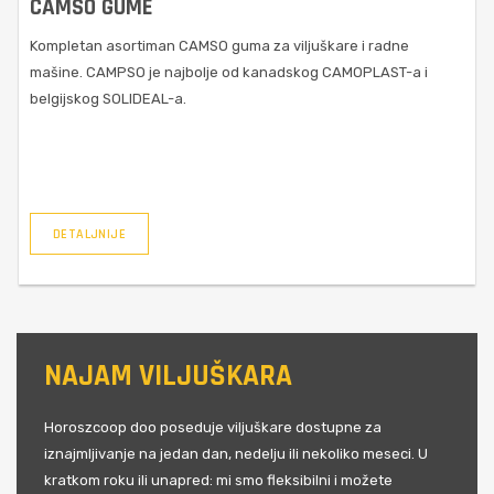
CAMSO GUME
Kompletan asortiman CAMSO guma za viljuškare i radne
mašine. CAMPSO je najbolje od kanadskog CAMOPLAST-a i
.
belgijskog SOLIDEAL-a.
DETALJNIJE
NAJAM VILJUŠKARA
Horoszcoop doo poseduje viljuškare dostupne za
iznajmljivanje na jedan dan, nedelju ili nekoliko meseci. U
kratkom roku ili unapred: mi smo fleksibilni i možete