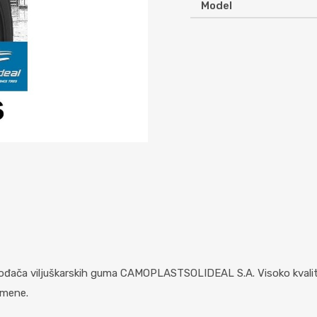
Model
vođača viljuškarskih guma CAMOPLASTSOLIDEAL S.A. Visoko kvali
smene.