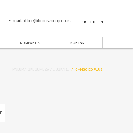
E-mail:
office@horoszcoop.co.rs
SR
HU
EN
KOMPANIJA
KONTAKT
PNEUMATSKE GUME ZA VILJUSKARE
CAMSO ED PLUS
E