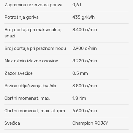
Zapremina rezervoara goriva
0,6 l
Potrošnja goriva
435 g/kWh
Broj obrtaja pri maksimalnoj
8.400 o/min
snazi
Broj obrtaja pri praznom hodu
2.900 o/min
Max o/min izlazne osovine
8.220 o/min
Zazor svećice
0,5 mm
Brzina uključivanja kvačila
3.800 o/min
Obrtni momenat, max.
1,8 Nm
Obrtni momenat, max. at rpm
6.600 o/min
Svećica
Champion RCJ6Y