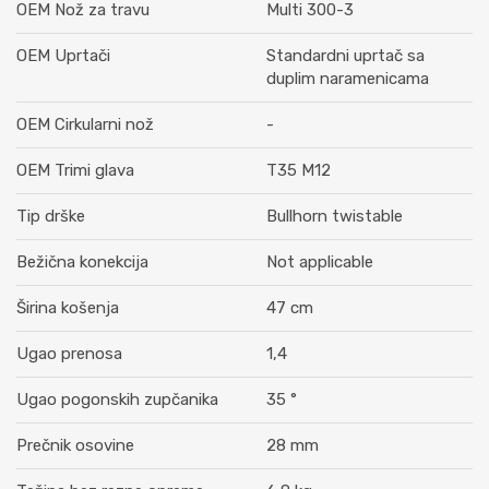
OEM Nož za travu
Multi 300-3
OEM Uprtači
Standardni uprtač sa
duplim naramenicama
OEM Cirkularni nož
-
OEM Trimi glava
T35 M12
Tip drške
Bullhorn twistable
Bežična konekcija
Not applicable
Širina košenja
47 cm
Ugao prenosa
1,4
Ugao pogonskih zupčanika
35 °
Prečnik osovine
28 mm