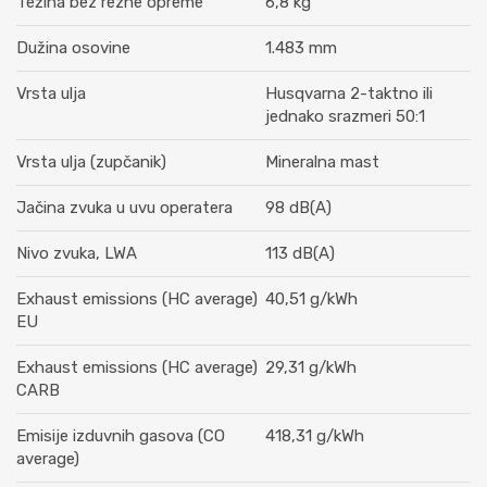
Težina bez rezne opreme
6,8 kg
Dužina osovine
1.483 mm
Vrsta ulja
Husqvarna 2-taktno ili
jednako srazmeri 50:1
Vrsta ulja (zupčanik)
Mineralna mast
Jačina zvuka u uvu operatera
98 dB(A)
Nivo zvuka, LWA
113 dB(A)
Exhaust emissions (HC average)
40,51 g/kWh
EU
Exhaust emissions (HC average)
29,31 g/kWh
CARB
Emisije izduvnih gasova (CO
418,31 g/kWh
average)